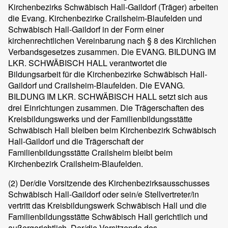
Kirchenbezirks Schwäbisch Hall-Gaildorf (Träger) arbeiten
die Evang. Kirchenbezirke Crailsheim-Blaufelden und
Schwäbisch Hall-Gaildorf in der Form einer
kirchenrechtlichen Vereinbarung nach § 8 des Kirchlichen
Verbandsgesetzes zusammen. Die EVANG. BILDUNG IM
LKR. SCHWÄBISCH HALL verantwortet die
Bildungsarbeit für die Kirchenbezirke Schwäbisch Hall-
Gaildorf und Crailsheim-Blaufelden. Die EVANG.
BILDUNG IM LKR. SCHWÄBISCH HALL setzt sich aus
drei Einrichtungen zusammen. Die Trägerschaften des
Kreisbildungswerks und der Familienbildungsstätte
Schwäbisch Hall bleiben beim Kirchenbezirk Schwäbisch
Hall-Gaildorf und die Trägerschaft der
Familienbildungsstätte Crailsheim bleibt beim
Kirchenbezirk Crailsheim-Blaufelden.
(2)
Der/die Vorsitzende des Kirchenbezirksausschusses
Schwäbisch Hall-Gaildorf oder sein/e Stellvertreter/in
vertritt das Kreisbildungswerk Schwäbisch Hall und die
Familienbildungsstätte Schwäbisch Hall gerichtlich und
außergerichtlich. Der/die Vorsitzende des