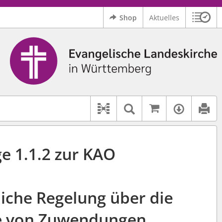
Shop
Aktuelles
Sitzu
Logo Ev. Landeskirche in Württemberg
 findet auch: "Pfarrerinitiative" oder "Pfarrerausschuss".
serer Hilfe.
Auf kirchenr
Textsuche im D
Verfüg
Dokument-Beziehungen
e 1.1.2 zur KAO
liche Regelung über die
 von Zuwendungen