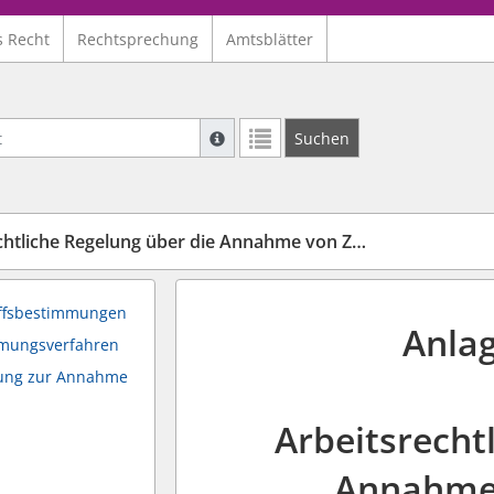
s Recht
Rechtsprechung
Amtsblätter
Suche mit Platzhalter "*", Bsp. Pfarrer*,
Suchen
Weitere Suchoperatoren finden Sie in un
tliche Regelung über die Annahme von Zuwendungen
iffsbestimmungen
Anlag
mmungsverfahren
mung zur Annahme
Arbeitsrecht
Annahme