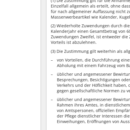
(1)
Die Zustimmung gilt für die Annahme
Einzelfall allgemein als erteilt, ohne da
für nach allgemeiner Auffassung nicht 
Massenwerbeartikel wie Kalender, Kugels
(2)
Wiederholte Zuwendungen durch diese
Kalenderjahr einen Gesamtbetrag von 60
Zuwendungen Zweifel, ist entweder di
Vorteils ist abzulehnen.
(3)
Die Zustimmung gilt weiterhin als all
von Vorteilen, die Durchführung eines
Abholung mit einem Fahrzeug vom B
üblicher und angemessener Bewirtung
Besprechungen, Besichtigungen oder 
Verkehrs und der Höflichkeit haben, 
gegen gesellschaftliche Normen zu v
üblicher und angemessener Bewirtun
Rahmen ihres Amtes, in dienstlichem
von Amtspersonen, offiziellen Empfän
der Pflege dienstlicher Interessen di
Einweihungen, Eröffnungen von Auss