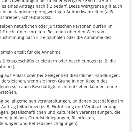
 von Zuwendungen bis zu einer Wertgrenze von 20 € im
ss es eines Antrags nach
§ 2
bedarf. Diese Wertgrenze gilt auch
zu beanstandende geringwertigen Aufmerksamkeiten (z. B.
chreiber, Schreibblocks).
lben natürlichen oder juristischen Personen dürfen im
 € nicht überschreiten. Bestehen über den Wert von
e Zustimmung nach
§ 2
einzuholen oder die Annahme des
gemein erteilt für die Annahme
 Dienstgeschäfts erleichtern oder beschleunigen (z. B. die
ahnhof),
 aus Anlass oder bei Gelegenheit dienstlicher Handlungen,
dergleichen, wenn sie ihren Grund in den Regeln des
denen sich auch Beschäftigte nicht entziehen können, ohne
erstoßen,
g bei allgemeinen Veranstaltungen, an denen Beschäftigte im
 Auftrag teilnehmen (z. B. Einführung und Verabschiedung
gen, gesellschaftlichen und kulturellen Veranstaltungen, die
enen, Jubiläen, Grundsteinlegungen, Richtfesten,
tellungen und Betriebsbesichtigungen).