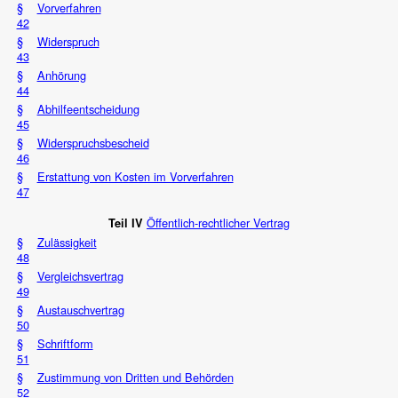
§
Vorverfahren
42
§
Widerspruch
43
§
Anhörung
44
§
Abhilfeentscheidung
45
§
Widerspruchsbescheid
46
§
Erstattung von Kosten im Vorverfahren
47
Öffentlich-rechtlicher Vertrag
Teil IV
§
Zulässigkeit
48
§
Vergleichsvertrag
49
§
Austauschvertrag
50
§
Schriftform
51
§
Zustimmung von Dritten und Behörden
52