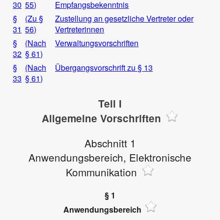
30
55)
Empfangsbekenntnis
§
(Zu §
Zustellung an gesetzliche Vertreter oder
31
56)
Vertreterinnen
§
(Nach
Verwaltungsvorschriften
32
§ 61)
§
(Nach
Übergangsvorschrift zu § 1
3
33
§ 61)
Teil I
Allgemeine Vorschriften
Abschnitt 1
Anwendungsbereich, Elektronische
Kommunikation
§ 1
Anwendungsbereich