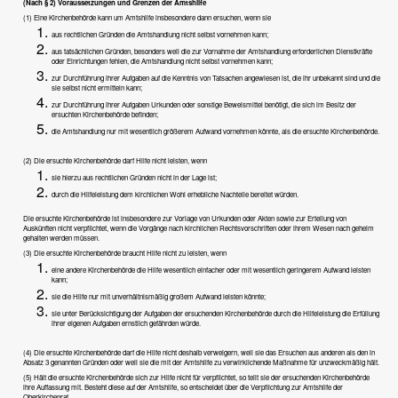
(Nach § 2) Voraussetzungen und Grenzen der Amtshilfe
(1) Eine Kirchenbehörde kann um Amtshilfe insbesondere dann ersuchen, wenn sie
aus rechtlichen Gründen die Amtshandlung nicht selbst vornehmen kann;
aus tatsächlichen Gründen, besonders weil die zur Vornahme der Amtshandlung erforderlichen Dienstkräfte
oder Einrichtungen fehlen, die Amtshandlung nicht selbst vornehmen kann;
zur Durchführung ihrer Aufgaben auf die Kenntnis von Tatsachen angewiesen ist, die ihr unbekannt sind und die
sie selbst nicht ermitteln kann;
zur Durchführung ihrer Aufgaben Urkunden oder sonstige Beweismittel benötigt, die sich im Besitz der
ersuchten Kirchenbehörde befinden;
die Amtshandlung nur mit wesentlich größerem Aufwand vornehmen könnte, als die ersuchte Kirchenbehörde.
(2) Die ersuchte Kirchenbehörde darf Hilfe nicht leisten, wenn
sie hierzu aus rechtlichen Gründen nicht in der Lage ist;
durch die Hilfeleistung dem kirchlichen Wohl erhebliche Nachteile bereitet würden.
Die ersuchte Kirchenbehörde ist insbesondere zur Vorlage von Urkunden oder Akten sowie zur Erteilung von
Auskünften nicht verpflichtet, wenn die Vorgänge nach kirchlichen Rechtsvorschriften oder ihrem Wesen nach geheim
gehalten werden müssen.
(3) Die ersuchte Kirchenbehörde braucht Hilfe nicht zu leisten, wenn
eine andere Kirchenbehörde die Hilfe wesentlich einfacher oder mit wesentlich geringerem Aufwand leisten
kann;
sie die Hilfe nur mit unverhältnismäßig großem Aufwand leisten könnte;
sie unter Berücksichtigung der Aufgaben der ersuchenden Kirchenbehörde durch die Hilfeleistung die Erfüllung
ihrer eigenen Aufgaben ernstlich gefährden würde.
(4) Die ersuchte Kirchenbehörde darf die Hilfe nicht deshalb verweigern, weil sie das Ersuchen aus anderen als den in
Absatz 3 genannten Gründen oder weil sie die mit der Amtshilfe zu verwirklichende Maßnahme für unzweckmäßig hält.
(5) Hält die ersuchte Kirchenbehörde sich zur Hilfe nicht für verpflichtet, so teilt sie der ersuchenden Kirchenbehörde
ihre Auffassung mit. Besteht diese auf der Amtshilfe, so entscheidet über die Verpflichtung zur Amtshilfe der
Oberkirchenrat.