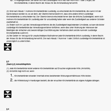
in Angelegenheiten, bei denen sich die Zuständigkeit nicht nach den Nummern 1 oder 2 ergibt, die
Kirchenbehörde, in deren Bezirk der Anlass für die Amtshandlung hervortritt.
(2) Sind nach Absatz 1 mehrere Kirchenbehörden zuständig, so entscheidet die Kirchenbehörde, die zuerst mit der
Sache befasst worden ist, es sei denn, der Oberkirchenrat bestimmt, dass eine andere örtlich zuständige
Kirchenbehörde zu entscheiden hat. Der Oberkirchenrat entscheidet ferner über die örtliche Zuständigkeit, wenn sich
mehrere Kirchenbehörden für zuständig oder für unzuständig halten oder wenn die Zuständigkeit aus anderen Gründen
zweifelhaft ist.
(3) Ändern sich im Lauf des Verwaltungsverfahrens die die Zuständigkeit begründenden Umstände, so kann die bisher
zuständige Kirchenbehörde das Verwaltungsverfahren fortführen, wenn dies unter Wahrung der Interessen der
Beteiligten der einfachen und zweckmäßigen Durchführung des Verfahrens dient und die nunmehr zuständige
Kirchenbehörde zustimmt.
(4) Bei Gefahr im Verzug ist für unaufschiebbare Maßnahmen jede Kirchenbehörde örtlich zuständig, in deren Bezirk
der Anlass für die Amtshandlung hervortritt. Die nach Absatz 1 Nummer 1 oder 2 örtlich zuständige Kirchenbehörde ist
unverzüglich zu unterrichten.
§ 3
(Nach § 2) Amtshilfepflicht
(1) Jede Kirchenbehörde leistet anderen Kirchenbehörden auf Ersuchen ergänzende Hilfe (Amtshilfe).
(2) Amtshilfe liegt nicht vor, wenn
Kirchenbehörden einander innerhalb eines bestehenden Weisungsverhältnisses Hilfe leisten;
die Hilfeleistung in Handlungen besteht, die der ersuchten Kirchenbehörde als eigene Aufgabe obliegen.
§ 4