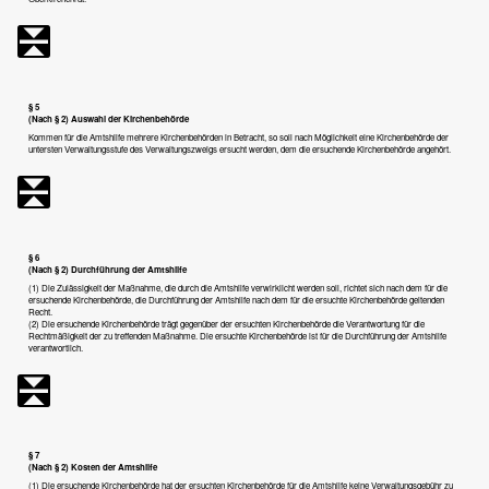
§ 5
(Nach § 2) Auswahl der Kirchenbehörde
Kommen für die Amtshilfe mehrere Kirchenbehörden in Betracht, so soll nach Möglichkeit eine Kirchenbehörde der
untersten Verwaltungsstufe des Verwaltungszweigs ersucht werden, dem die ersuchende Kirchenbehörde angehört.
§ 6
(Nach § 2) Durchführung der Amtshilfe
(1) Die Zulässigkeit der Maßnahme, die durch die Amtshilfe verwirklicht werden soll, richtet sich nach dem für die
ersuchende Kirchenbehörde, die Durchführung der Amtshilfe nach dem für die ersuchte Kirchenbehörde geltenden
Recht.
(2) Die ersuchende Kirchenbehörde trägt gegenüber der ersuchten Kirchenbehörde die Verantwortung für die
Rechtmäßigkeit der zu treffenden Maßnahme. Die ersuchte Kirchenbehörde ist für die Durchführung der Amtshilfe
verantwortlich.
§ 7
(Nach § 2) Kosten der Amtshilfe
(1) Die ersuchende Kirchenbehörde hat der ersuchten Kirchenbehörde für die Amtshilfe keine Verwaltungsgebühr zu