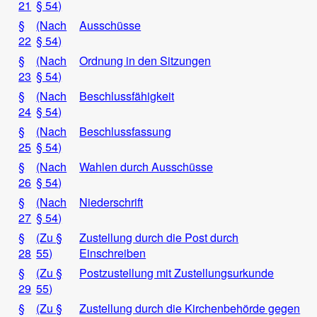
21
§ 54)
§
(Nach
Ausschüsse
22
§ 54)
§
(Nach
Ordnung in den Sitzungen
23
§ 54)
§
(Nach
Beschlussfähigkeit
24
§ 54)
§
(Nach
Beschlussfassung
25
§ 54)
§
(Nach
Wahlen durch Ausschüsse
26
§ 54)
§
(Nach
Niederschrift
27
§ 54)
§
(Zu §
Zustellung durch die Post durch
28
55)
Einschreiben
§
(Zu §
Postzustellung mit Zustellungsurkunde
29
55)
§
(Zu §
Zustellung durch die Kirchenbehörde gegen