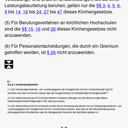
Leistungsbeurteilung beruhen, gelten nur die
§§ 3
,
4
,
5
,
6
,
9
bis
14
,
16
bis
24
,
27
bis
47
dieses Kirchengesetzes.
(5)
Für Berufungsverfahren an kirchlichen Hochschulen
sind die
§§ 15
,
16
und
26
dieses Kirchengesetzes nicht
anzuwenden.
(6)
Für Personalentscheidungen, die durch ein Gremium
getroffen werden, ist
§ 26
nicht anzuwenden.
§ 1
(Zu § 1) Anwendungsbereich
(1) Das Verwaltungsverfahrens- und -zustellungsgesetz der Evangelischen Kirche in Deutschland gilt nicht für
3
Verfahren nach dem Kirchlichen Gesetz über den Ausgleichsstock für hilfsbedürftige Kirchengemeinden
.
(2) Der Oberkirchenrat kann für kirchliche öffentlich-rechtliche Stiftungen von den Bestimmungen dieses
Gesetzesabweichende Regelungen in der Satzung zulassen.
(3) Der Oberkirchenrat kann für kirchliche Schulen durch Verordnung Ausnahmen von § 9 Verwaltungsverfahrens- und
-zustellungsgesetz der Evangelischen Kirche in Deutschland zulassen, wenn dies für die Aufrechterhaltung eines
ordnungsgemäßen Schulbetriebs oder bei Abwägung der Interessen der Betroffenen geboten ist.