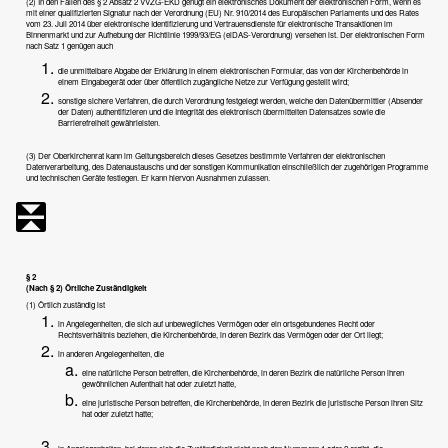
(2) In den Fällen des § 2 Absatz 2 VVZG-EKD genügt ein elektronisches Dokument der elektronischen Form, wenn es
mit einer qualifizierten Signatur nach der Verordnung (EU) Nr. 910/2014 des Europäischen Parlaments und des Rates
vom 23. Juli 2014 über elektronische Identifizierung und Vertrauensdienste für elektronische Transaktionen im
Binnenmarkt und zur Aufhebung der Richtlinie 1999/93/EG (elDAS-Verordnung) versehen ist. Der elektronischen Form
nach Satz 1 genügen auch
die unmittelbare Abgabe der Erklärung in einem elektronischen Formular, das von der Kirchenbehörde in
einem Eingabegerät oder über öffentlich zugängliche Netze zur Verfügung gestellt wird;
sonstige sichere Verfahren, die durch Verordnung festgelegt werden, welche den Datenübermittler (Absender
der Daten) authentifizieren und die Integrität des elektronisch übermittelten Datensatzes sowie die
Barrierefreiheit gewährleisten.
(3) Der Oberkirchenrat kann im Geltungsbereich dieses Gesetzes bestimmte Verfahren der elektronischen
Datenverarbeitung, des Datenaustauschs und der sonstigen Kommunikation einschließlich der zugehörigen Programme
und technischen Geräte festlegen. Er kann hiervon Ausnahmen zulassen.
§ 2
(Nach § 2) Örtliche Zuständigkeit
(1) Örtlich zuständig ist
in Angelegenheiten, die sich auf unbewegliches Vermögen oder ein ortsgebundenes Recht oder
Rechtsverhältnis beziehen, die Kirchenbehörde, in deren Bezirk das Vermögen oder der Ort liegt;
in anderen Angelegenheiten, die
eine natürliche Person betreffen, die Kirchenbehörde, in deren Bezirk die natürliche Person ihren
gewöhnlichen Aufenthalt hat oder zuletzt hatte,
eine juristische Person betreffen, die Kirchenbehörde, in deren Bezirk die juristische Person ihren Sitz
hat oder zuletzt hatte;