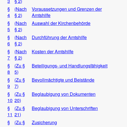
3
§ 2)
§
(Nach
Voraussetzungen und Grenzen der
4
§ 2)
Amtshilfe
§
(Nach
Auswahl der Kirchenbehörde
5
§ 2)
§
(Nach
Durchführung der Amtshilfe
6
§ 2)
§
(Nach
Kosten der Amtshilfe
7
§ 2)
§
(Zu §
Beteiligungs- und Handlungsfähigkeit
8
5)
§
(Zu §
Bevollmächtigte und Beistände
9
7)
§
(Zu §
Beglaubigung von Dokumenten
10
20)
§
(Zu §
Beglaubigung von Unterschriften
11
21)
§
(Zu §
Zusicherung