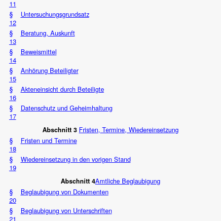
11
§
Untersuchungsgrundsatz
12
§
Beratung, Auskunft
13
§
Beweismittel
14
§
Anhörung Beteiligter
15
§
Akteneinsicht durch Beteiligte
16
§
Datenschutz und Geheimhaltung
17
Fristen, Termine, Wiedereinsetzung
Abschnitt 3
§
Fristen und Termine
18
§
Wiedereinsetzung in den vorigen Stand
19
Amtliche Beglaubigung
Abschnitt 4
§
Beglaubigung von Dokumenten
20
§
Beglaubigung von Unterschriften
21