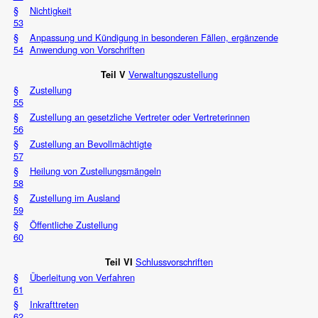
§
Nichtigkeit
53
§
Anpassung und Kündigung in besonderen Fällen, ergänzende
54
Anwendung von Vorschriften
Verwaltungszustellung
Teil V
§
Zustellung
55
§
Zustellung an gesetzliche Vertreter oder Vertreterinnen
56
§
Zustellung an Bevollmächtigte
57
§
Heilung von Zustellungsmängeln
58
§
Zustellung im Ausland
59
§
Öffentliche Zustellung
60
Schlussvorschriften
Teil VI
§
Überleitung von Verfahren
61
§
Inkrafttreten
62