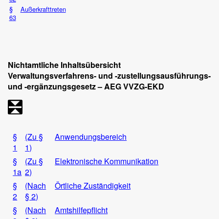
§
Außerkrafttreten
63
Nichtamtliche Inhaltsübersicht
Verwaltungsverfahrens- und -zustellungsausführungs-
und -ergänzungsgesetz – AEG VVZG-EKD
§
(Zu §
Anwendungsbereich
1
1)
§
(Zu §
Elektronische Kommunikation
1a
2)
§
(Nach
Örtliche Zuständigkeit
2
§ 2)
§
(Nach
Amtshilfepflicht