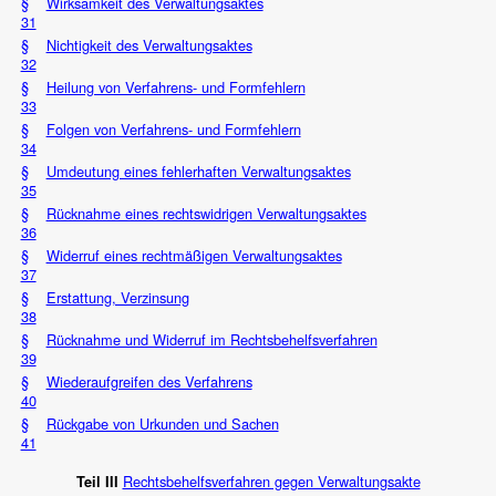
§
Wirksamkeit des Verwaltungsaktes
31
§
Nichtigkeit des Verwaltungsaktes
32
§
Heilung von Verfahrens- und Formfehlern
33
§
Folgen von Verfahrens- und Formfehlern
34
§
Umdeutung eines fehlerhaften Verwaltungsaktes
35
§
Rücknahme eines rechtswidrigen Verwaltungsaktes
36
§
Widerruf eines rechtmäßigen Verwaltungsaktes
37
§
Erstattung, Verzinsung
38
§
Rücknahme und Widerruf im Rechtsbehelfsverfahren
39
§
Wiederaufgreifen des Verfahrens
40
§
Rückgabe von Urkunden und Sachen
41
Rechtsbehelfsverfahren gegen Verwaltungsakte
Teil III