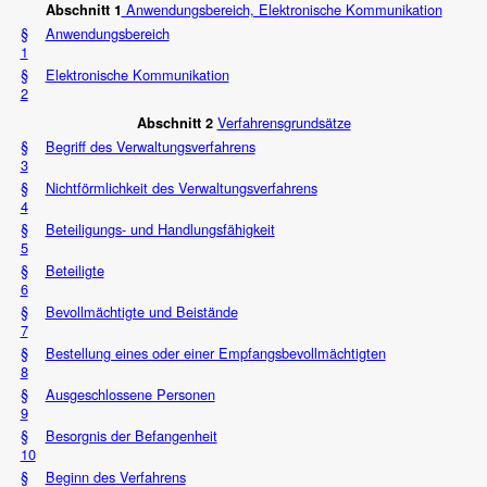
Anwendungsbereich, Elektronische Kommunikation
Abschnitt 1
§
Anwendungsbereich
1
§
Elektronische Kommunikation
2
Verfahrensgrundsätze
Abschnitt 2
§
Begriff des Verwaltungsverfahrens
3
§
Nichtförmlichkeit des Verwaltungsverfahrens
4
§
Beteiligungs- und Handlungsfähigkeit
5
§
Beteiligte
6
§
Bevollmächtigte und Beistände
7
§
Bestellung eines oder einer Empfangsbevollmächtigten
8
§
Ausgeschlossene Personen
9
§
Besorgnis der Befangenheit
10
§
Beginn des Verfahrens