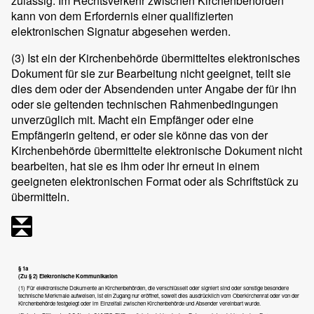
zulässig. Im Rechtsverkehr zwischen Kirchenbehörden
kann von dem Erfordernis einer qualifizierten
elektronischen Signatur abgesehen werden.
(3)
Ist ein der Kirchenbehörde übermitteltes elektronisches
Dokument für sie zur Bearbeitung nicht geeignet, teilt sie
dies dem oder der Absendenden unter Angabe der für ihn
oder sie geltenden technischen Rahmenbedingungen
unverzüglich mit. Macht ein Empfänger oder eine
Empfängerin geltend, er oder sie könne das von der
Kirchenbehörde übermittelte elektronische Dokument nicht
bearbeiten, hat sie es ihm oder ihr erneut in einem
geeigneten elektronischen Format oder als Schriftstück zu
übermitteln.
§ 1a
(Zu § 2) Elektronische Kommunikation
(1) Für elektronische Dokumente an Kirchenbehörden, die verschlüsselt oder signiert sind oder sonstige besondere
technische Merkmale aufweisen, ist ein Zugang nur eröffnet, soweit dies ausdrücklich vom Oberkirchenrat oder von der
Kirchenbehörde festgelegt oder im Einzelfall zwischen Kirchenbehörde und Absender vereinbart wurde.